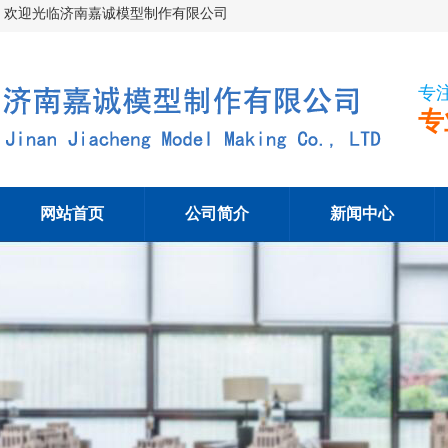
欢迎光临济南嘉诚模型制作有限公司
专
专
网站首页
公司简介
新闻中心