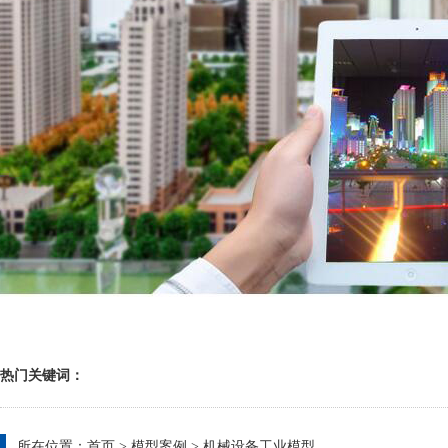
热门关键词：
所在位置：
首页
>
模型案例
>
机械设备工业模型