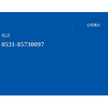
公司简介
电话
0531-85730097